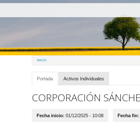
Pasar al contenido principal
INICIO
Portada
(solapa
Activos Individuales
Solapas principales
activa)
CORPORACIÓN SÁNCHEZ
Fecha inicio:
01/12/2025 - 10:08
Fecha fin