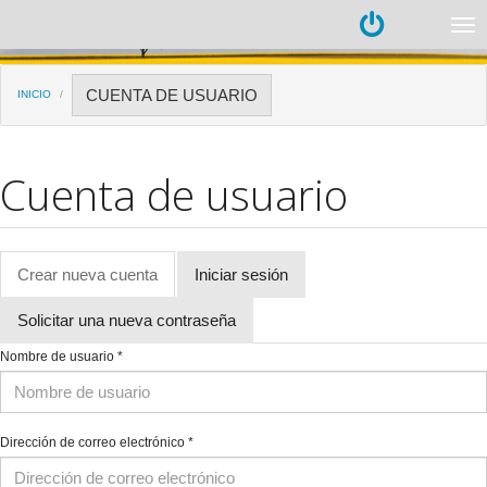
Pasar al contenido principal
Tog
nav
CUENTA DE USUARIO
INICIO
Cuenta de usuario
Crear nueva cuenta
(solapa
Iniciar sesión
Solapas principales
activa)
Solicitar una nueva contraseña
Nombre de usuario
*
Dirección de correo electrónico
*